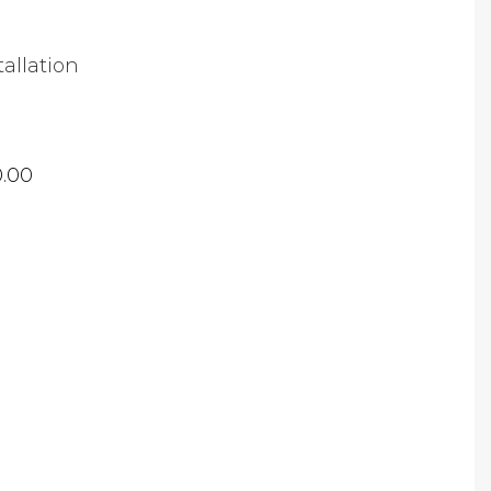
tallation
0.00