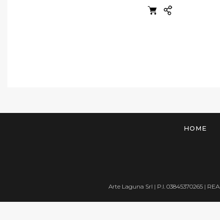
HOME
Arte Laguna Srl | P.I. 03845370265 | REA