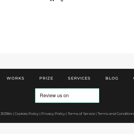
WORKS
PRIZE
SERVICES
BLOG
 303184 |
Cookies Policy
|
Privacy Policy
|
Terms of Service
|
Terms and Conditions
Notice at collection
Your Privacy Choices