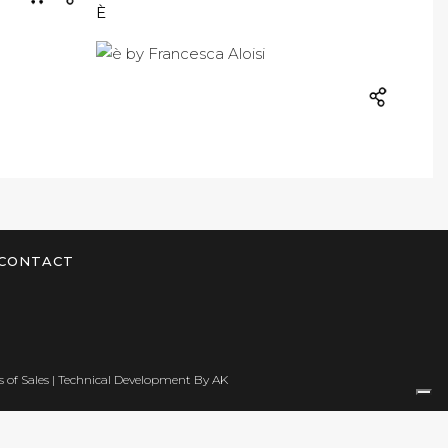
È
CONTACT
 of Sales
| Technical Development By
AK