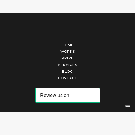
HOME
WORKS
PRIZE
SERVICES
BLOG
CONTACT
Arte Laguna Srl | P.I. 03845370265 | REA 303184 |
Cookies Policy
|
Privacy Policy
|
Terms of Service
|
Terms and Conditions of Sales
| Technical Development By
AK