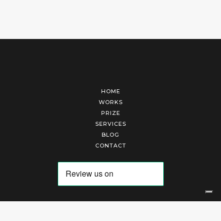
HOME
WORKS
PRIZE
SERVICES
BLOG
CONTACT
Arte Laguna Srl | P.I. 03845370265 | REA 303184 |
Cookies Policy
|
Privacy Policy
|
Terms of Service
|
Terms and Conditions of Sales
| Technical Development By