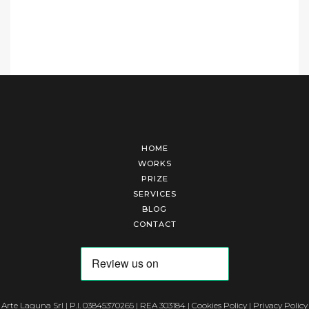
HOME
WORKS
PRIZE
SERVICES
BLOG
CONTACT
Arte Laguna Srl | P.I. 03845370265 | REA 303184 |
Cookies Policy
|
Privacy Policy