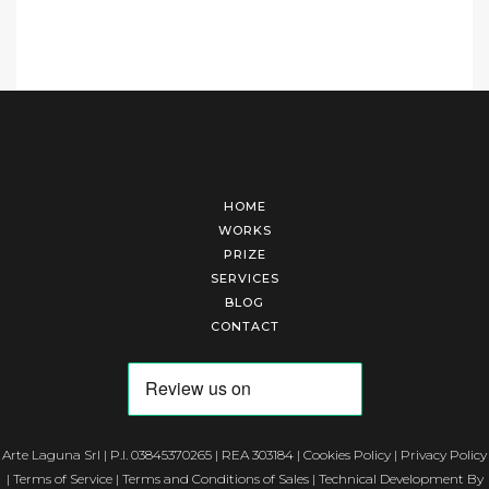
HOME
WORKS
PRIZE
SERVICES
BLOG
CONTACT
Arte Laguna Srl | P.I. 03845370265 | REA 303184 |
Cookies Policy
|
Privacy Policy
|
Terms of Service
|
Terms and Conditions of Sales
| Technical Development By