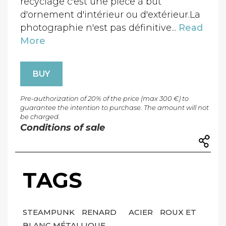
recyclage c'est une pièce à but
d'ornement d'intérieur ou d'extérieur.La
photographie n'est pas définitive...
Read
More
BUY
Pre-authorization of 20% of the price (max 300 €) to
guarantee the intention to purchase. The amount will not
be charged.
Conditions of sale
TAGS
STEAMPUNK
RENARD
ACIER
ROUX ET
BLANC MÉTALLIQUE