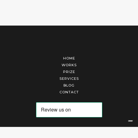
HOME
WORKS
PRIZE
SERVICES
BLOG
CONTACT
Arte Laguna Srl | P.I. 03845370265 | REA 303184 |
Cookies Policy
|
Privacy Policy
|
Terms of Service
|
Terms and Conditions of Sales
| Technical Development By