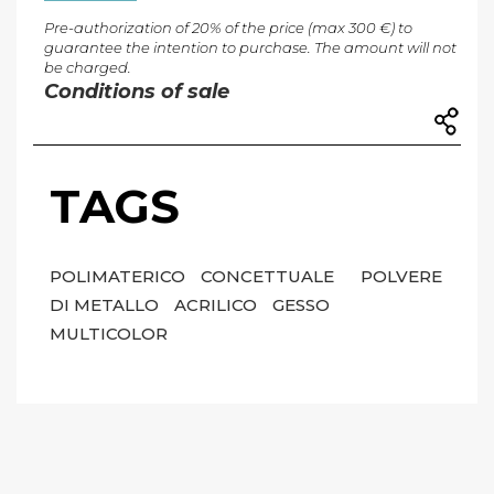
Pre-authorization of 20% of the price (max 300 €) to
guarantee the intention to purchase. The amount will not
be charged.
Conditions of sale
TAGS
POLIMATERICO
CONCETTUALE
POLVERE
DI METALLO
ACRILICO
GESSO
MULTICOLOR