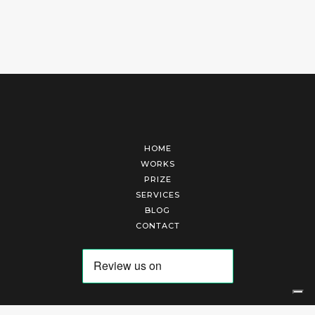
HOME
WORKS
PRIZE
SERVICES
BLOG
CONTACT
Arte Laguna Srl | P.I. 03845370265 | REA 303184 |
Cookies Policy
|
Privacy Policy