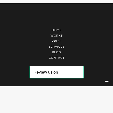
HOME
WORKS
PRIZE
SERVICES
BLOG
CONTACT
Arte Laguna Srl | P.I. 03845370265 | REA 303184 |
Cookies Policy
|
Privacy Policy
|
Terms of Service
|
Terms and Conditions of Sales
| Technical Development By
AK