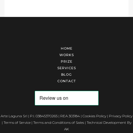
HOME
WORKS
PRIZE
SERVICES
BLOG
CONTACT
Arte Laguna Srl | P.I. 03845370265 | REA 303184 |
Cookies Policy
|
Privacy Policy
|
Terms of Service
|
Terms and Conditions of Sales
| Technical Development By
AK