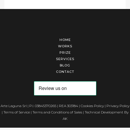
HOME
WORKS
PRIZE
SERVICES
BLOG
CONTACT
Arte Laguna Srl | P.I. 03845370265 | REA 303184 |
Cookies Policy
|
Privacy Policy
|
Terms of Service
|
Terms and Conditions of Sales
| Technical Development By
AK