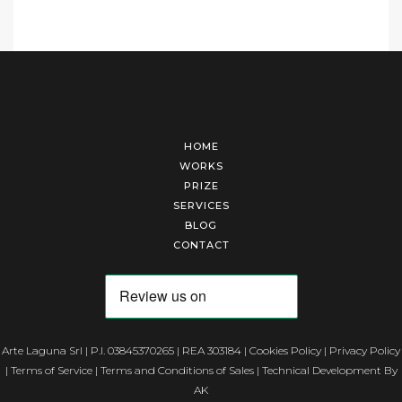
HOME
WORKS
PRIZE
SERVICES
BLOG
CONTACT
Arte Laguna Srl | P.I. 03845370265 | REA 303184 |
Cookies Policy
|
Privacy Policy
|
Terms of Service
|
Terms and Conditions of Sales
| Technical Development By
AK