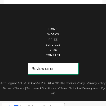
HOME
WORKS
PRIZE
SERVICES
BLOG
CONTACT
Arte Laguna Srl | P.I. 03845370265 | REA 303184 |
Cookies Policy
|
Privacy Policy
|
Terms of Service
|
Terms and Conditions of Sales
| Technical Development By
AK