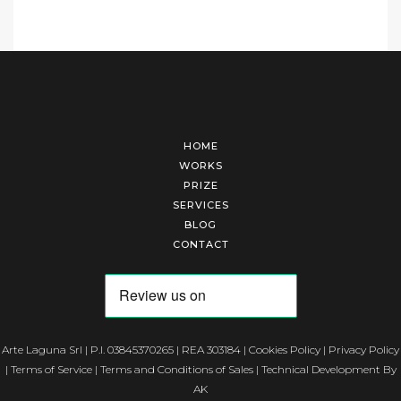
HOME
WORKS
PRIZE
SERVICES
BLOG
CONTACT
Arte Laguna Srl | P.I. 03845370265 | REA 303184 |
Cookies Policy
|
Privacy Policy
|
Terms of Service
|
Terms and Conditions of Sales
| Technical Development By
AK