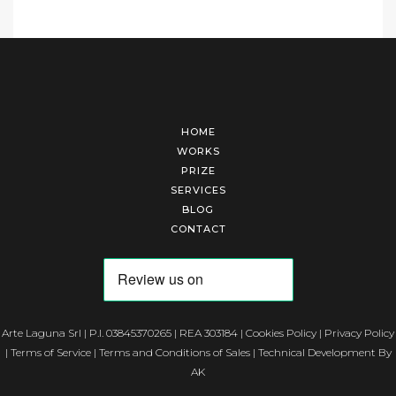
HOME
WORKS
PRIZE
SERVICES
BLOG
CONTACT
Arte Laguna Srl | P.I. 03845370265 | REA 303184 |
Cookies Policy
|
Privacy Policy
|
Terms of Service
|
Terms and Conditions of Sales
| Technical Development By
AK