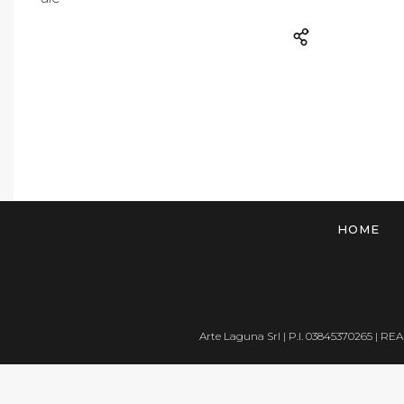
HOME
Arte Laguna Srl | P.I. 03845370265 | REA