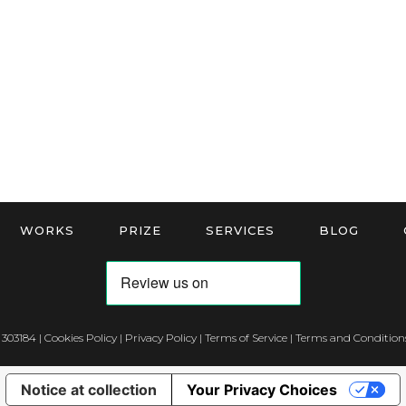
WORKS
PRIZE
SERVICES
BLOG
 303184 |
Cookies Policy
|
Privacy Policy
|
Terms of Service
|
Terms and Conditions
Notice at collection
Your Privacy Choices