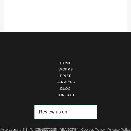
HOME
WORKS
PRIZE
SERVICES
BLOG
CONTACT
Arte Laguna Srl | P.I. 03845370265 | REA 303184 |
Cookies Policy
|
Privacy Policy