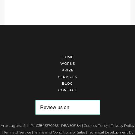
HOME
WORKS
PRIZE
SERVICES
BLOG
CONTACT
Arte Laguna Srl | P.I. 03845370265 | REA 303184 |
Cookies Policy
|
Privacy Policy
|
Terms of Service
|
Terms and Conditions of Sales
| Technical Development By