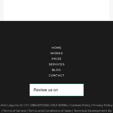
HOME
WORKS
PRIZE
SERVICES
BLOG
CONTACT
Arte Laguna Srl | P.I. 03845370265 | REA 303184 |
Cookies Policy
|
Privacy Policy
|
Terms of Service
|
Terms and Conditions of Sales
| Technical Development By