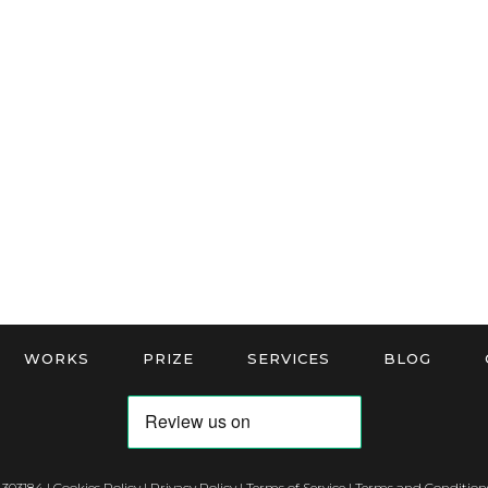
WORKS
PRIZE
SERVICES
BLOG
 303184 |
Cookies Policy
|
Privacy Policy
|
Terms of Service
|
Terms and Conditions