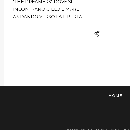
"THE DREAMERS" DOVE SI
INCONTRANO CIELO E MARE,
ANDANDO VERSO LA LIBERTÀ
HOME
Arte Laguna Srl | P.I. 03845370265 | REA