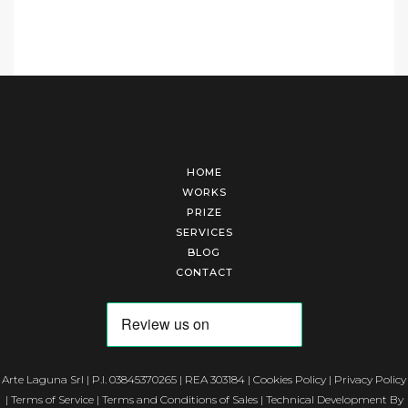
HOME
WORKS
PRIZE
SERVICES
BLOG
CONTACT
Arte Laguna Srl | P.I. 03845370265 | REA 303184 |
Cookies Policy
|
Privacy Policy
|
Terms of Service
|
Terms and Conditions of Sales
| Technical Development By