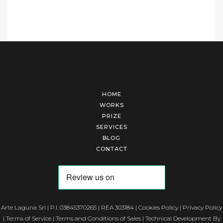
HOME
WORKS
PRIZE
SERVICES
BLOG
CONTACT
Arte Laguna Srl | P.I. 03845370265 | REA 303184 |
Cookies Policy
|
Privacy Policy
|
Terms of Service
|
Terms and Conditions of Sales
| Technical Development By