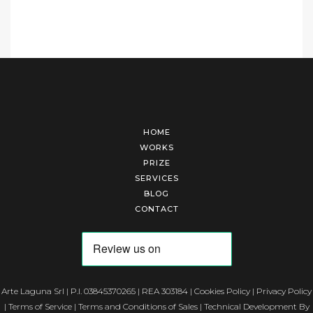
HOME
WORKS
PRIZE
SERVICES
BLOG
CONTACT
Arte Laguna Srl | P.I. 03845370265 | REA 303184 |
Cookies Policy
|
Privacy Policy
|
Terms of Service
|
Terms and Conditions of Sales
| Technical Development By