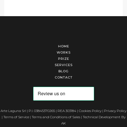
HOME
WORKS
PRIZE
SERVICES
BLOG
CONTACT
Arte Laguna Srl | P.I. 03845370265 | REA 303184 |
Cookies Policy
|
Privacy Policy
|
Terms of Service
|
Terms and Conditions of Sales
| Technical Development By
AK