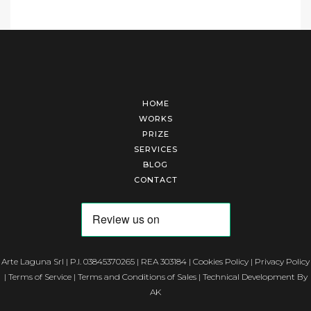
HOME
WORKS
PRIZE
SERVICES
BLOG
CONTACT
Arte Laguna Srl | P.I. 03845370265 | REA 303184 |
Cookies Policy
|
Privacy Policy
|
Terms of Service
|
Terms and Conditions of Sales
| Technical Development By
AK