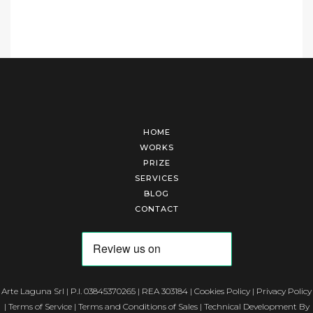
HOME
WORKS
PRIZE
SERVICES
BLOG
CONTACT
Arte Laguna Srl | P.I. 03845370265 | REA 303184 |
Cookies Policy
|
Privacy Policy
|
Terms of Service
|
Terms and Conditions of Sales
| Technical Development By