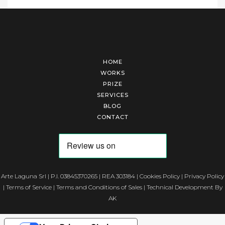
HOME
WORKS
PRIZE
SERVICES
BLOG
CONTACT
Arte Laguna Srl | P.I. 03845370265 | REA 303184 |
Cookies Policy
|
Privacy Policy
|
Terms of Service
|
Terms and Conditions of Sales
| Technical Development By
AK