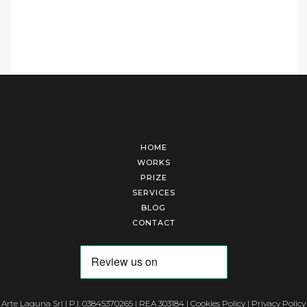
HOME
WORKS
PRIZE
SERVICES
BLOG
CONTACT
Arte Laguna Srl | P.I. 03845370265 | REA 303184 |
Cookies Policy
|
Privacy Policy