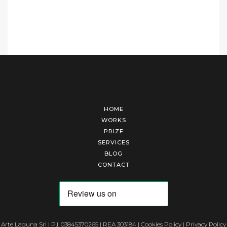
HOME
WORKS
PRIZE
SERVICES
BLOG
CONTACT
Arte Laguna Srl | P.I. 03845370265 | REA 303184 |
Cookies Policy
|
Privacy Policy