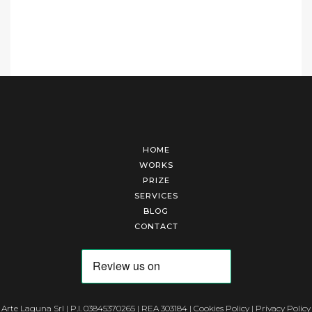
HOME
WORKS
PRIZE
SERVICES
BLOG
CONTACT
Arte Laguna Srl | P.I. 03845370265 | REA 303184 |
Cookies Policy
|
Privacy Policy