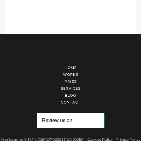
HOME
WORKS
PRIZE
SERVICES
BLOG
CONTACT
Arte Laguna Srl | P.I. 03845370265 | REA 303184 |
Cookies Policy
|
Privacy Policy