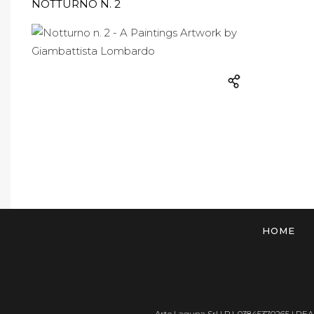
NOTTURNO N. 2
HOME
Arte Laguna Srl | P.I. 03845370265 | REA