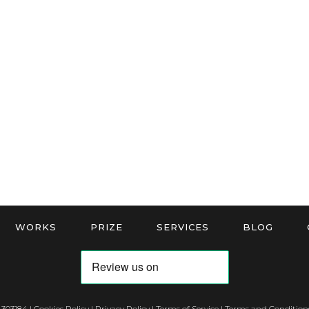
WORKS
PRIZE
SERVICES
BLOG
 303184 |
Cookies Policy
|
Privacy Policy
|
Terms of Service
|
Terms and Conditions