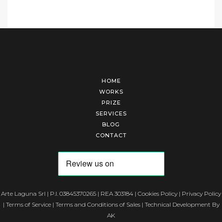
HOME
WORKS
PRIZE
SERVICES
BLOG
CONTACT
Arte Laguna Srl | P.I. 03845370265 | REA 303184 |
Cookies Policy
|
Privacy Policy
|
Terms of Service
|
Terms and Conditions of Sales
| Technical Development By
AK