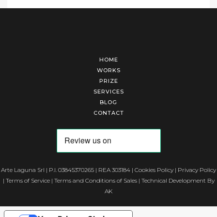
HOME
WORKS
PRIZE
SERVICES
BLOG
CONTACT
Arte Laguna Srl | P.I. 03845370265 | REA 303184 |
Cookies Policy
|
Privacy Policy
|
Terms of Service
|
Terms and Conditions of Sales
| Technical Development By
AK