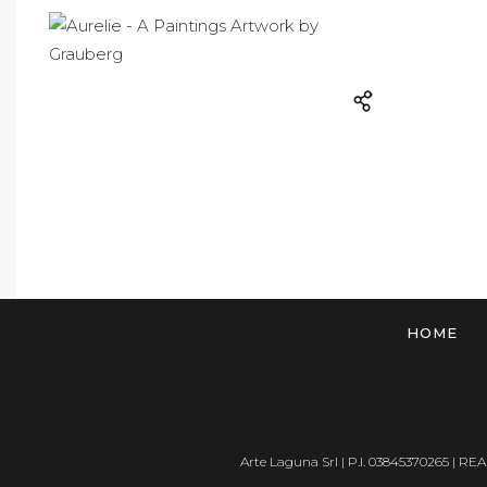
HOME
Arte Laguna Srl | P.I. 03845370265 | REA