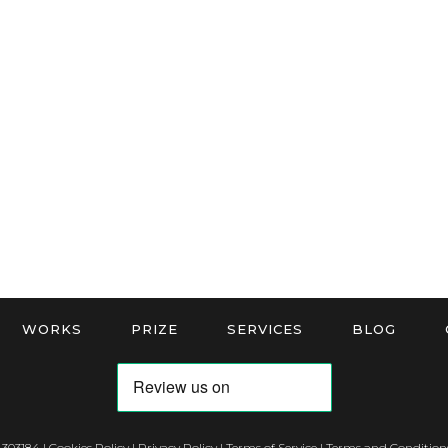
WORKS
PRIZE
SERVICES
BLOG
 303184 |
Cookies Policy
|
Privacy Policy
|
Terms of Service
|
Terms and Conditions