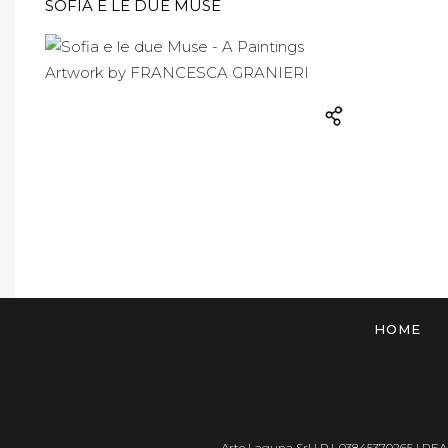
SOFIA E LE DUE MUSE
HOME
Arte Laguna Srl | P.I. 03845370265 | REA