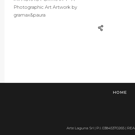
HOME
Arte Laguna Srl | P.I. 03845370265 | REA