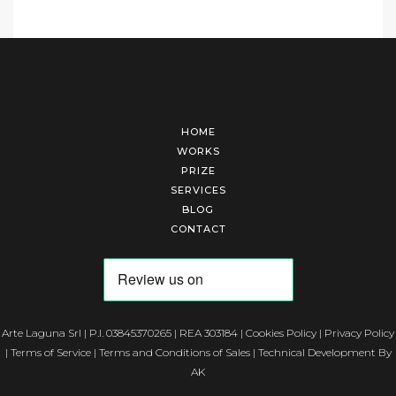
HOME
WORKS
PRIZE
SERVICES
BLOG
CONTACT
Arte Laguna Srl | P.I. 03845370265 | REA 303184 |
Cookies Policy
|
Privacy Policy
|
Terms of Service
|
Terms and Conditions of Sales
| Technical Development By
AK