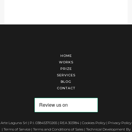
HOME
WORKS
PRIZE
SERVICES
BLOG
CONTACT
Arte Laguna Srl | P.I. 03845370265 | REA 303184 |
Cookies Policy
|
Privacy Policy
|
Terms of Service
|
Terms and Conditions of Sales
| Technical Development By