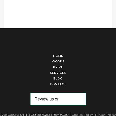
HOME
WORKS
PRIZE
SERVICES
BLOG
CONTACT
Arte Laguna Srl | P.I. 03845370265 | REA 303184 |
Cookies Policy
|
Privacy Policy