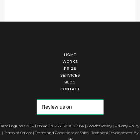
HOME
WORKS
PRIZE
SERVICES
BLOG
CONTACT
Arte Laguna Srl | P.I. 03845370265 | REA 303184 |
Cookies Policy
|
Privacy Policy
|
Terms of Service
|
Terms and Conditions of Sales
| Technical Development By
AK