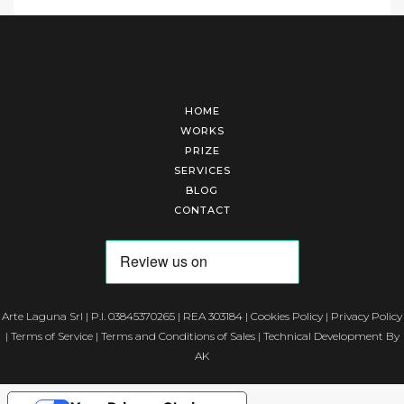
HOME
WORKS
PRIZE
SERVICES
BLOG
CONTACT
Arte Laguna Srl | P.I. 03845370265 | REA 303184 |
Cookies Policy
|
Privacy Policy
|
Terms of Service
|
Terms and Conditions of Sales
| Technical Development By
AK