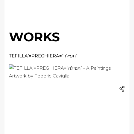
WORKS
TEFILLA’=PREGHIERA=“תפילה”