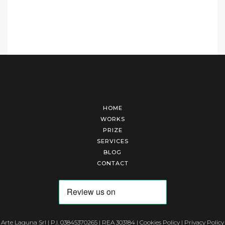
HOME
WORKS
PRIZE
SERVICES
BLOG
CONTACT
Arte Laguna Srl | P.I. 03845370265 | REA 303184 |
Cookies Policy
|
Privacy Policy