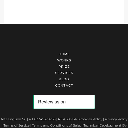
HOME
WORKS
PRIZE
SERVICES
BLOG
CONTACT
Arte Laguna Srl | P.I. 03845370265 | REA 303184 |
Cookies Policy
|
Privacy Policy
|
Terms of Service
|
Terms and Conditions of Sales
| Technical Development By