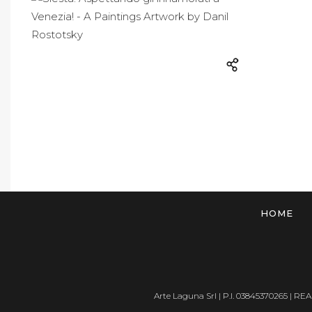
HOME
Arte Laguna Srl | P.I. 03845370265 | REA