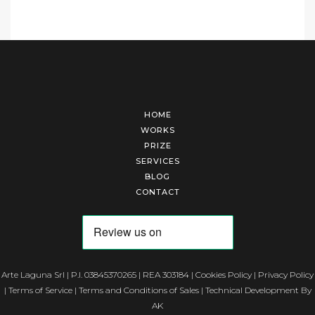
HOME
WORKS
PRIZE
SERVICES
BLOG
CONTACT
Arte Laguna Srl | P.I. 03845370265 | REA 303184 |
Cookies Policy
|
Privacy Policy
|
Terms of Service
|
Terms and Conditions of Sales
| Technical Development By
AK