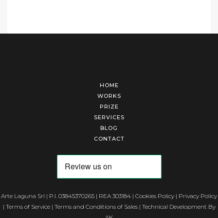
HOME
WORKS
PRIZE
SERVICES
BLOG
CONTACT
Arte Laguna Srl | P.I. 03845370265 | REA 303184 |
Cookies Policy
|
Privacy Policy
|
Terms of Service
|
Terms and Conditions of Sales
| Technical Development By
AK