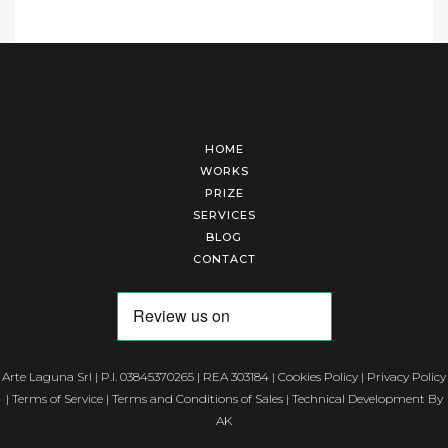
HOME
WORKS
PRIZE
SERVICES
BLOG
CONTACT
Arte Laguna Srl | P.I. 03845370265 | REA 303184 |
Cookies Policy
|
Privacy Policy
|
Terms of Service
|
Terms and Conditions of Sales
| Technical Development By
AK