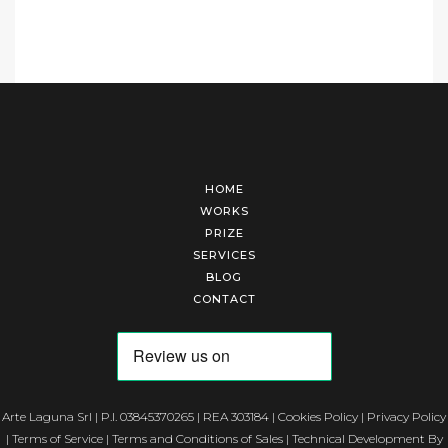
HOME
WORKS
PRIZE
SERVICES
BLOG
CONTACT
Arte Laguna Srl | P.I. 03845370265 | REA 303184 |
Cookies Policy
|
Privacy Policy
|
Terms of Service
|
Terms and Conditions of Sales
| Technical Development By